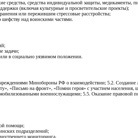
е средства, средства индивидуальной защиты, медикаменты, пи
держки (включая культурные и просветительские проекты);
анения или пережившим стрессовые расстройства;
 шефству над воинскими частями.
ий;
е задачи;
или в социально уязвимом положении.
учреждениями Минобороны РФ о взаимодействии; 5.2. Создание 
ту», «Письмо на фронт», «Помни героя» с участием населения, 
демобилизованными военнослужащими; 5.5. Оказание правовой 
ой помощи;
оинских подразделений;
внутреннего мониторинга.