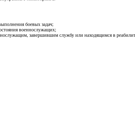
выполнения боевых задач;
остояния военнослужащих;
ннослужащим, завершившим службу или находящимся в реабили