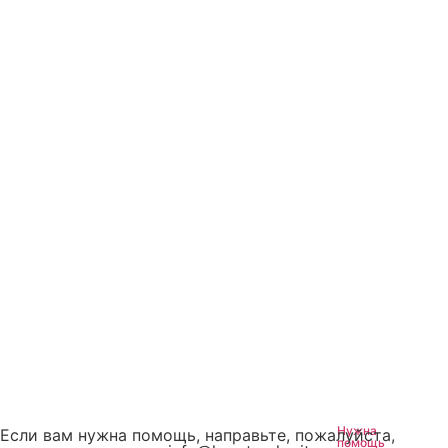
Нужна
Если вам нужна помощь, направьте, пожалуйста,
помощь