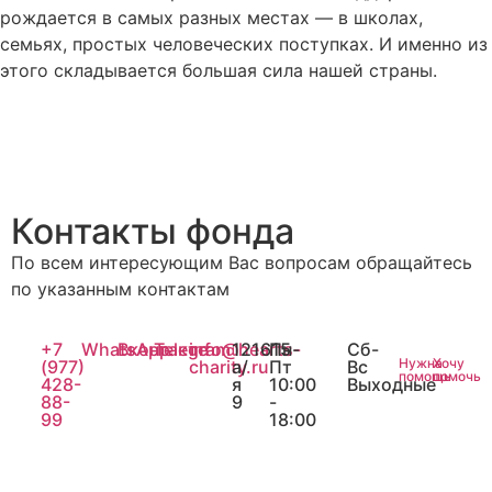
рождается в самых разных местах — в школах,
семьях, простых человеческих поступках. И именно из
этого складывается большая сила нашей страны.
Контакты фонда
По всем интересующим Вас вопросам обращайтесь
по указанным контактам
+7
WhatsApp
Вконтакте
Telegram
info@hearts-
121615
Пн-
Сб-
Нужна
Хочу
(977)
charity.ru
а/
Пт
Вс
помощь
помочь
428-
я
10:00
Выходные
88-
9
-
99
18:00