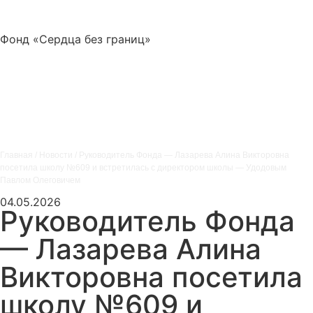
Фонд «Сердца без границ»
Главная
/
Новости
/
Руководитель Фонда — Лазарева Алина Викторовна
посетила школу №609 и встретилась с директором школы — Удодовым
Павлом Олеговичем
04.05.2026
Руководитель Фонда
— Лазарева Алина
Викторовна посетила
школу №609 и