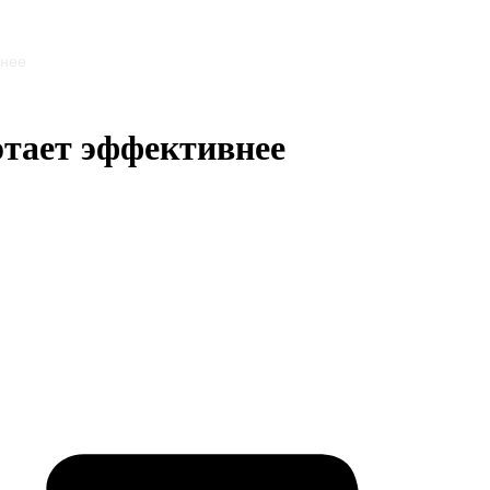
внее
отает эффективнее